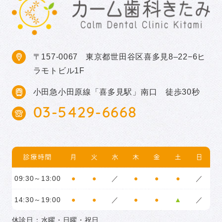
〒157-0067
東京都世田谷区喜多見8–22−6ヒ
ラモトビル1F
小田急小田原線「喜多見駅」南口 徒歩30秒
03-5429-6668
診療時間
月
火
水
木
金
土
日
09:30～13:00
●
●
／
●
●
●
／
14:30～19:00
●
●
／
●
●
▲
／
休診日：水曜・日曜・祝日